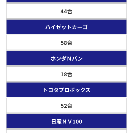
44台
ハイゼットカーゴ
58台
ホンダＮバン
18台
トヨタプロボックス
52台
日産ＮＶ100